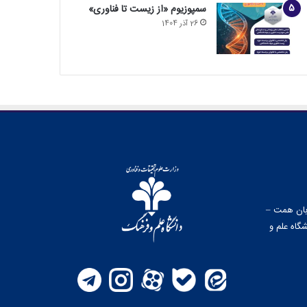
سمپوزیوم «از زیست تا فناوری»
26 آذر 1404
وبان همت –
گاه علم و