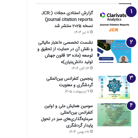
گزارش استنادی مجلات (JCR:
journal citation reports)
نسخه 2025 منتشر شد
8 تیر 1404
نشست تخصصی «اعتبار مالیاتی
و نقش آن در حمایت از تحقیق و
توسعه (ماده 13 قانون جهش
تولید دانش‌بنیان)»
26 آبان 1404
پنجمین کنفرانس بین‌المللی
گردشگری و معنویت
9 اردیبهشت 1405
سومین همایش ملی و اولین
کنفرانس بین‌المللی
سرمایه‌گذاری‌های سبز در تحول
پایدار گردشگری
28 بهمن 1404