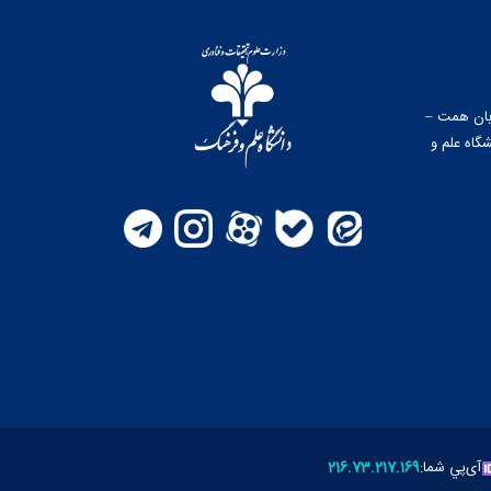
وبان همت –
گاه علم و
آی‌پي شما:
216.73.217.169