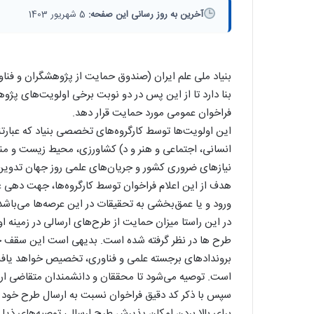
آخرین به روز رسانی این صفحه:
5 شهریور 1403
بنیاد ملی علم ایران (صندوق حمایت از پژوهشگران و فنا
بنا دارد تا از این پس در دو نوبت برخی اولویت‌های پژو
فراخوان عمومی مورد حمایت قرار دهد.
این اولویت‌ها توسط کارگروه‌های تخصصی بنیاد که عبارتند
انسانی، اجتماعی و هنر و د) کشاورزی، محیط زیست و منا
نیازهای ضروری کشور و جریان‌های علمی روز جهان تدوی
هدف از این اعلام فراخوان توسط کارگروه‌ها، جهت دهی 
ورود و یا عمق‌بخشی به تحقیقات در این عرصه‌ها می‌باشد
در این راستا میزان حمایت از طرح‌های ارسالی در زمینه 
طرح ها در نظر گرفته شده است. بدیهی است این سقف ح
بروندادهای برجسته علمی و فناوری، تخصیص خواهد یافت
است. توصیه می‌شود تا محققان و دانشمندان متقاضی ارسا
سپس با ذکر کد دقیق فراخوان نسبت به ارسال طرح خود تا ۳۱ شهریور ماه ۱۴۰۲ از طریق سامانه کایپر اقدام نما
برای بالا بردن امکان پذیرش طرح ارسالی توصیه‌های ذیل 