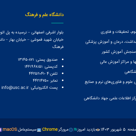
دانشگاه علم و فرهنگ
وم، تحقیقات و فناوری
بلوار اشرفی اصفهانی – نرسیده به پل ات
خیابان شهید قموشی – خیابان بهار – دانش
هداشت، درمان و آموزش پزشکی
فرهنگ
 سنجش آموزش کشور
صندوق پستی:‌ ۸۷۱-۱۳۱۴۵
ا و مراكز آموزش عالی
کدپستی: ۱۴۶۱۹۶۸۱۵۱
نشگاهی
تلفن:4 -۴۴۲۵۲۰۴۱
نمابر: ۴۴۲۱۴۷۵۰
 علوم و فناوری‌های نرم و صنایع
پست الکترونیکی: info@usc.ac.ir
رکز اطلاعات علمی جهاد دانشگاهی
یور 1403
|
بازدید امروز:
۱۱
|
مرورگر:
Chrome
|
سیستم‌عامل:
macOS
|