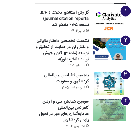
گزارش استنادی مجلات (JCR:
journal citation reports)
نسخه 2025 منتشر شد
8 تیر 1404
نشست تخصصی «اعتبار مالیاتی
و نقش آن در حمایت از تحقیق و
توسعه (ماده 13 قانون جهش
تولید دانش‌بنیان)»
26 آبان 1404
پنجمین کنفرانس بین‌المللی
گردشگری و معنویت
9 اردیبهشت 1405
سومین همایش ملی و اولین
کنفرانس بین‌المللی
سرمایه‌گذاری‌های سبز در تحول
پایدار گردشگری
28 بهمن 1404