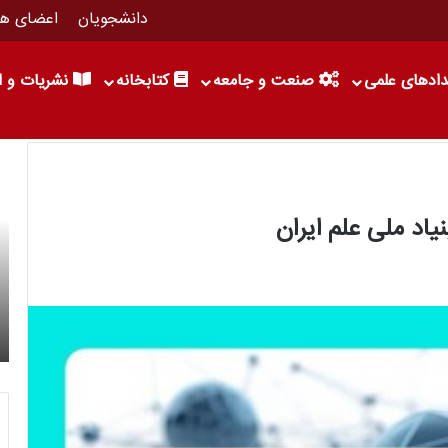
دانشجویان
اعضای هی
ادهای علمی
صنعت و‌‍ جامعه
کتابخانه
نشریات و ا
یاد ملی علم ایران
2 خرداد 1405
 ملی
فراخوان پژوهشی «سازمان بهزیستی کشور در سال
1405»