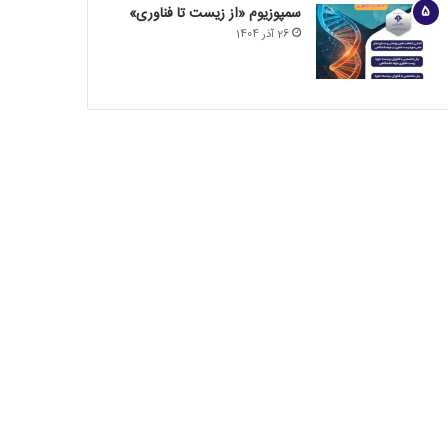
سمپوزیوم «از زیست تا فناوری»
26 آذر 1404