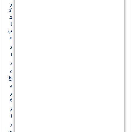
ر
ک
ت
ا
ب
»
ت
ا
ر
ی
خ
ب
ر
گ
ز
ا
ر
ی