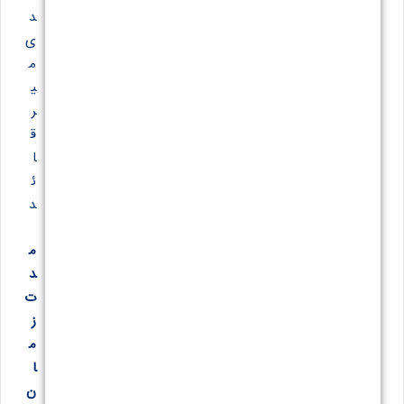
د
ی
م
ی
ر
ق
ا
ئ
د
م
د
ت
ز
م
ا
ن