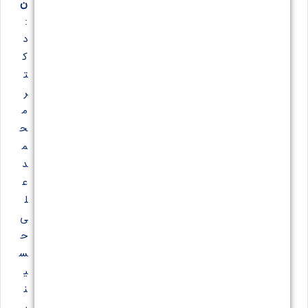
ن
:
د
ک
ت
ر
م
ح
م
د
ع
ل
ی
ح
س
ی
ن
ی