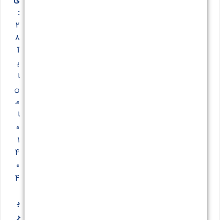
:
2
8
آ
ب
ا
ن‌
م
ا
ه
1
4
0
4
ب
ر