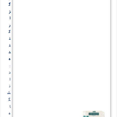
گ
ز
ا
ر
ک
ن
ن
د
ه
:
د
ا
ن
ش
گ
ا
ه