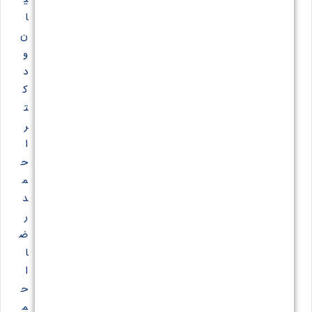
ا
ن
و
د
ک
ت
ر
ا
ح
م
د
ر
ض
ا
ا
ح
م