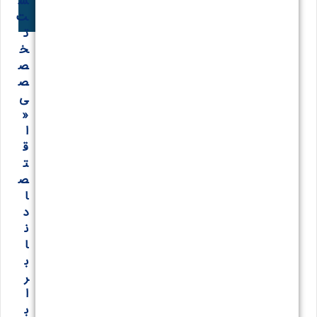
س
ت
ت
خ
ص
ص
ی
«
ا
ق
ت
ص
ا
د
ن
ا
ب
ر
ا
ب