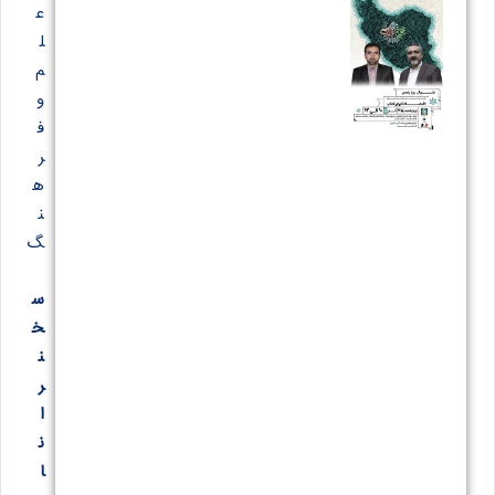
ع
ل
م
و
ف
ر
ه
ن
گ
س
خ
ن
ر
ا
ن
ا