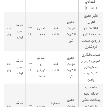
اقتصادی
(OECD)
ناثیر حقوق
فناوری
حقوق
کارشن
اطلاعات در
تجارت
قناد
احدی
13
حق
اسی
سرمایه گذاری
الکترونی
فاطمه
مجید
98
وق
ارشد
و رونق صنعت
کی
گردشگری
سیاست‌گذاری
حقوق
اسلامیا
عمومی در برابر
کارشن
تجارت
قناد
ن
13
حق
بخش‌های
اسی
الکترونی
فاطمه
کوپائی
98
وق
تاریک وب
ارشد
کی
سجاد
پنهان
ماهیت و
جایگاه تعهد
پرداخت بانکی
حقوق
مسعود
کارشن
با تاکید بر
تجارت
مهربان
13
حق