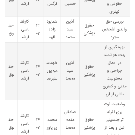
پزشکی
02
وق
حقوقی و
حسین
نرگس
ارشد
کیفری
بررسی حق
آذین
همایون
کارشن
حقوق
14
حق
والدی اشخاص
سید
زاده
اسی
پزشکی
02
وق
مجرد
محمد
الهه
ارشد
بهره گیری از
ربات هوشمند
در اعمال
آذین
طهماس
کارشن
حقوق
14
حق
جراحی و
سید
ب پور
اسی
پزشکی
02
وق
مسئولیت
محمد
علیرضا
ارشد
مدنی و کیفری
ناشی از آن
وضعیت ارث
بری افراد
صادقی
کارشن
تراجنسیتی
حقوق
مقدم
محمد
14
حق
اسی
قبل و بعد از
پزشکی
محمد
ی یاور
02
وق
ارشد