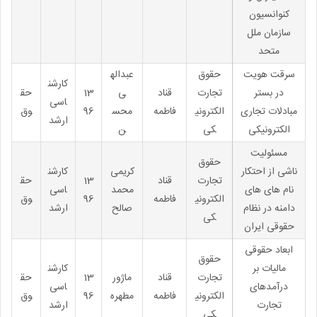
کنوانسیون
سازمان ملل
متحد
سرقت هویت
حقوق
عبداله
کارشن
در بستر
تجارت
قناد
ی
13
حق
اسی
مبادلات تجاری
الکترونی
فاطمه
محس
96
وق
ارشد
الکترونیکی
کی
ن
مسئولیت
حقوق
ناشی از احتکار
کریمی
کارشن
تجارت
قناد
13
حق
نام های های
محمد
اسی
الکترونی
فاطمه
96
وق
دامنه در نظام
صالح
ارشد
کی
حقوقی ایران
ابعاد حقوقی
حقوق
مالیات بر
کارشن
تجارت
قناد
ماژور
13
حق
درآمدهای
اسی
الکترونی
فاطمه
مطهره
96
وق
تجارت
ارشد
کی