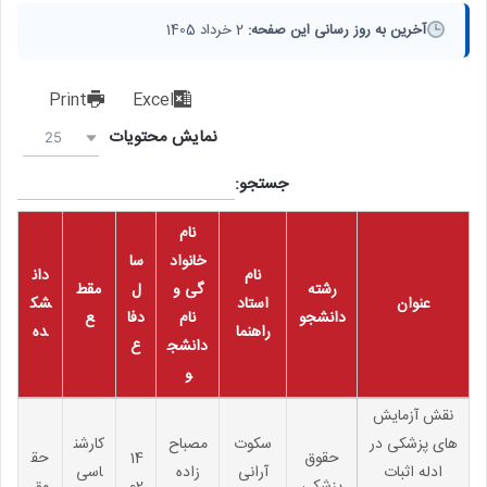
آخرین به روز رسانی این صفحه:
2 خرداد 1405
Print
Excel
نمایش محتویات
25
جستجو:
نام
خانواد
سا
نام
دان
رشته
گی و
ل
مقط
عنوان
استاد
شک
دانشجو
نام
دفا
ع
راهنما
ده
دانشج
ع
و
نقش آزمایش
های پزشکی در
سکوت
مصباح
کارشن
حقوق
14
حق
ادله اثبات
آرانی
زاده
اسی