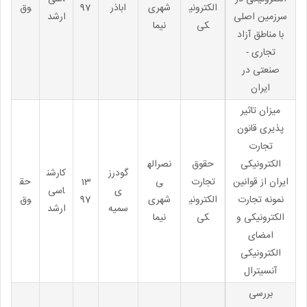
الکترونی
شهری
اباذر
97
وق
سرزمین اصلی
ارشد
کی
نیما
با مناطق آزاد
تجاری -
صنعتی در
ایران
میزان تاثیر
پذیری قانون
تجارت
الکترونیکی
حقوق
نصراله
گودرز
کارشن
ایران از قوانین
تجارت
ی
13
حق
ی
اسی
نمونه تجارت
الکترونی
شهری
97
وق
سمیه
ارشد
الکترونیکی و
کی
نیما
امضای
الکترونیکی
آنسیترال
بررسی