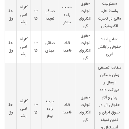
مسئولیت
حقوق
حبیب
کارشن
واسط های
تجارت
صباغی
13
حق
زاده
اسی
مالی در تجارت
الکترونی
نعیمه
96
وق
طاهر
ارشد
الکترونیکی
کی
حقوق
تحلیل ابعاد
کارشن
تجارت
قناد
صفائی
13
حق
حقوقی رایانش
اسی
الکترونی
فاطمه
مهدی
96
وق
ابری
ارشد
کی
مطالعه تطبیقی
زمان و مکان
ارسال و
دریافت داده
پیام و آثار
حقوق
نایب
کارشن
حقوقی آن در
تجارت
قناد
13
حق
زاده
اسی
خقوق ایران و
الکترونی
فاطمه
96
وق
بهناز
ارشد
قانون نمونه
کی
آنسیترال و