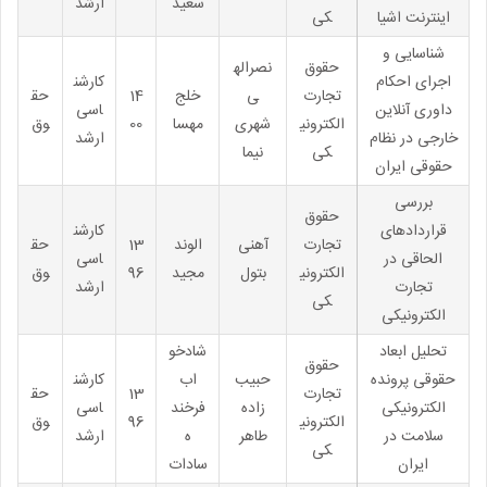
سعید
ارشد
اینترنت اشیا
کی
شناسایی و
حقوق
نصراله
اجرای احکام
کارشن
تجارت
ی
خلج
14
حق
داوری آنلاین
اسی
الکترونی
شهری
مهسا
00
وق
خارجی در نظام
ارشد
کی
نیما
حقوقی ایران
بررسی
حقوق
قراردادهای
کارشن
تجارت
آهنی
الوند
13
حق
الحاقی در
اسی
الکترونی
بتول
مجید
96
وق
تجارت
ارشد
کی
الکترونیکی
تحلیل ابعاد
شادخو
حقوق
حقوقی پرونده
حبیب
اب
کارشن
تجارت
13
حق
الکترونیکی
زاده
فرخند
اسی
الکترونی
96
وق
سلامت در
طاهر
ه
ارشد
کی
ایران
سادات