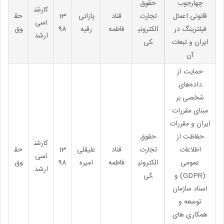
چهارجوب
حقوق
کارشن
قانونی اعمال
تجارت
قناد
پازانی
13
حق
اسی
فیلترینگ در
الکترونی
فاطمه
رقیه
98
وق
ارشد
ایران و تبعات
کی
آن
حمایت از
داده‌های
شخصی بر
مبنای مقررات
ایران و مقررات
حفاظت از
حقوق
کارشن
اطلاعات
تجارت
قناد
علیقلی
13
حق
اسی
عمومی
الکترونی
فاطمه
امیره
98
وق
ارشد
(GDPR) و
کی
اسناد سازمان
توسعه و
همکاری های