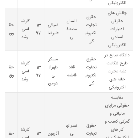
الکترونیکی
چالش های
حقوق
حقوقی
السان
کارشن
تجارت
ضیائی
13
حق
اعتبارات
مصطف
اسی
الکترونی
علیرضا
97
وق
اسنادی
ی
ارشد
کی
الکترونیکی
دادگاه صالح در
حقوق
مسکر
طرح شکایت
کارشن
تجارت
قناد
طهران
13
حق
علیه تجارت
اسی
الکترونی
فاطمه
ی
97
وق
خانه های
ارشد
کی
هومن
اکترونیکی
مقایسه
حقوقی مزایای
مالیاتی و
گمرکی کسب و
حقوق
نصراله
کار های
کارشن
تجارت
ی
آذربون
13
حق
الکترونیکی در
اسی