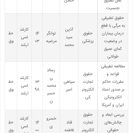
عمل تطبیق
حسن
جنسیت
حقوق تطبیقی
به مرگی با قطع
آذین
کارشن
درمان بیماران
حقوق
توانگر
14
حق
سید
اسی
در وضعیت
پزشکی
مرضیه
03
وق
محمد
ارشد
کمای عمیق
طولانی
مطالعه تطبیقی
رسالت
قواعد و
حقوق
ی
کارشن
مقررات حاکم
تجارت
سپاهی
13
حق
محمد
اسی
بر صدور اسناد
الکترونی
امیر
98
وق
حسی
ارشد
الکترونیکی
کی
ن
ایران و آمریکا
بررسی ابعاد و
حقوق
خسرو
کارشن
چالش‌های
تجارت
قناد
14
حق
ی
اسی
حقوقی
الکترونی
فاطمه
00
وق